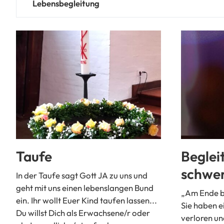
Lebensbegleitung
Taufe
Beglei
schwer
In der Taufe sagt Gott JA zu uns und
geht mit uns einen lebenslangen Bund
„Am Ende bi
ein. Ihr wollt Euer Kind taufen lassen...
Sie haben e
Du willst Dich als Erwachsene/r oder
verloren u