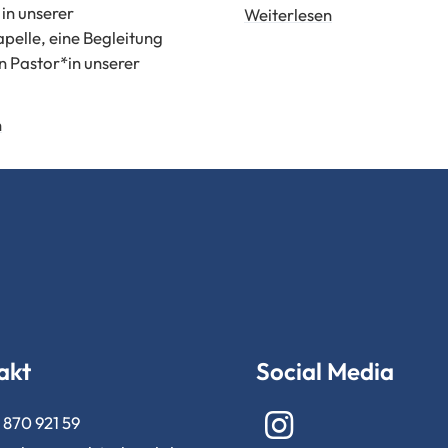
 in unserer
Weiterlesen
pelle, eine Begleitung
n Pastor*in unserer
n
akt
Social Media
870 921 59