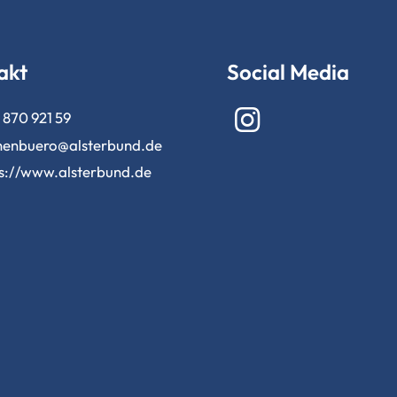
akt
Social Media
870 921 59
henbuero@​alsterbund.​de
s://www.​alsterbund.​de